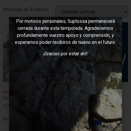
Este año no abriremos
Showing all 4 results
Por motivos personales, Suptossa permanecerá
cerrada durante esta temporada. Agradecemos
profundamente vuestro apoyo y comprensión, y
esperamos poder recibiros de nuevo en el futuro.
¡Gracias por estar ahí!
Alquiler tabla de Paddel
Depositos
Surf 1 hora
Choose price
15,00
€
Book