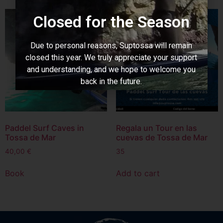
Closed for the Season
Due to personal reasons, Suptossa will remain
closed this year. We truly appreciate your support
and understanding, and we hope to welcome you
back in the future.
Thank you for being there!
Paddel Surf Caves in
Regala un Tour en las
Tossa de Mar
cuevas de Tossa de Mar
40,00
€
35
Book
Add to cart