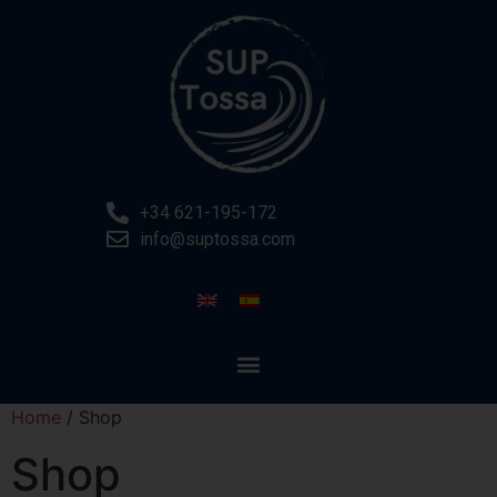
+34 621-195-172
info@suptossa.com
Home
/ Shop
Shop